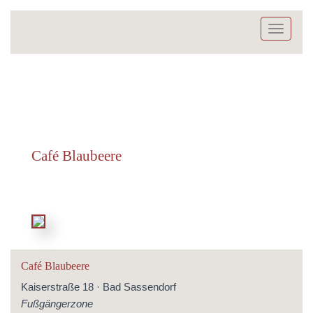
Toggle
navigati
Café Blaubeere
Café Blaubeere
Kaiserstraße 18 · Bad Sassendorf
Fußgängerzone