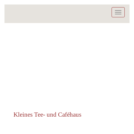
Toggle
navigati
Kleines Tee- und Caféhaus